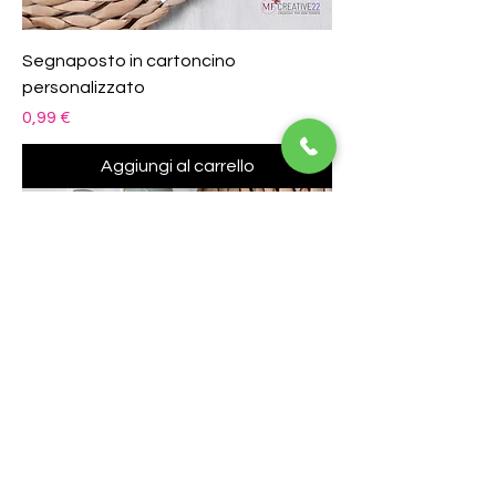
Segnaposto in cartoncino
personalizzato
Prezzo
0,99 €
Aggiungi al carrello