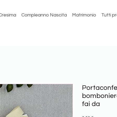
Cresima
Compleanno Nascita
Matrimonio
Tutti p
Portaconfet
bomboniera
fai da