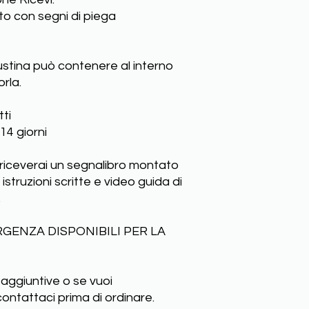
to con segni di piega
ustina può contenere al interno
rla.
ti
14 giorni
 riceverai un segnalibro montato
truzioni scritte e video guida di
.
RGENZA DISPONIBILI PER LA
 aggiuntive o se vuoi
contattaci prima di ordinare.