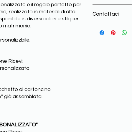
onalizzato è il regalo perfetto per
Stampa solo dopo
o, realizzato in materiali di alta
Contattaci
Consegna sicura 
ponibile in diversi colori e stili per
Pagamenti sicuri
o matrimonio.
Assistenza pre e 
Se hai domande e/o d
100% di clienti so
Per ricevere un'ass
di contattarci tram
sonalizzbile.
ne Ricevi:
ersonalizzato
cchetto al cartoncino
e" già assemblata
SONALIZZATO"
ne Ricevi: