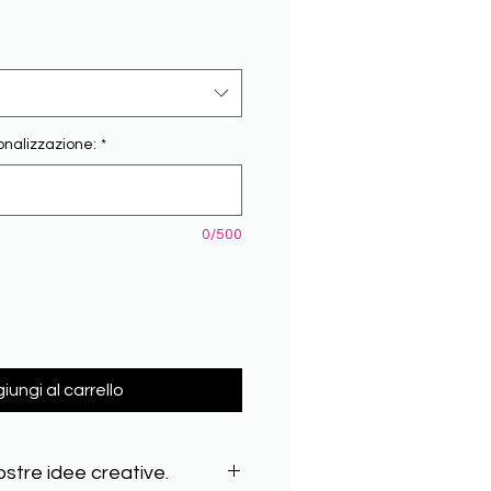
onalizzazione:
*
0/500
iungi al carrello
ostre idee creative.